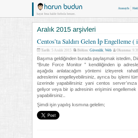
Anasayfa
Hak
hayat fena halde futbola benzer..
Aralık 2015 arşivleri
Centos’ta Saldırı Gelen İp Engelleme ( i
Tarih
: 5 Aralık 2015
Bölüm
:
Güvenlik
,
Web
Okunma
: 9.
Başıma geldiğinden burada paylaşmak istedim, Di
“Brute Force Monitor ” kendiliğinden ip adresle
aşağıda anlatacağım yöntemi izleyerek rahat
adreslerini engelleyebilirsiniz, ayrıca bu işlemi t
üzerinde yapabilirsiniz yani centos server’ınıza 
geliyor veya bir ip adresinin erişimini engellemek 
yapabilirsiniz..
Şimdi işin yapılış kısmına gelelim;