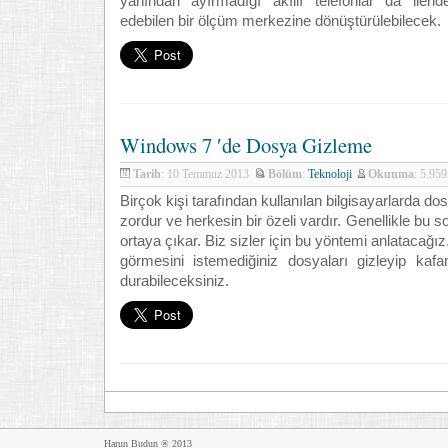
yanından ayırmadığı akıllı telefonlar da ileri
edebilen bir ölçüm merkezine dönüştürülebilecek.
Windows 7 ′de Dosya Gizleme
Tarih
: 10 Temmuz 2013
Bölüm
:
Teknoloji
Okunma
: 5.95
Birçok kişi tarafından kullanılan bilgisayarlarda 
zordur ve herkesin bir özeli vardır. Genellikle bu 
ortaya çıkar. Biz sizler için bu yöntemi anlatacağı
görmesini istemediğiniz dosyaları gizleyip kafa
durabileceksiniz.
Harun Budun ® 2013