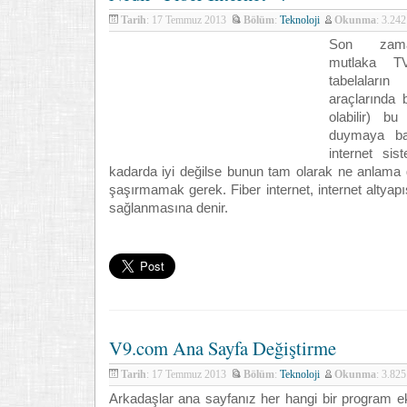
Tarih
: 17 Temmuz 2013
Bölüm
:
Teknoloji
Okunma
: 3.24
Son zaman
mutlaka 
tabelaları
araçlarında 
olabilir) b
duymaya ba
internet sis
kadarda iyi değilse bunun tam olarak ne anlama 
şaşırmamak gerek. Fiber internet, internet altyapıs
sağlanmasına denir.
V9.com Ana Sayfa Değiştirme
Tarih
: 17 Temmuz 2013
Bölüm
:
Teknoloji
Okunma
: 3.82
Arkadaşlar ana sayfanız her hangi bir program eki