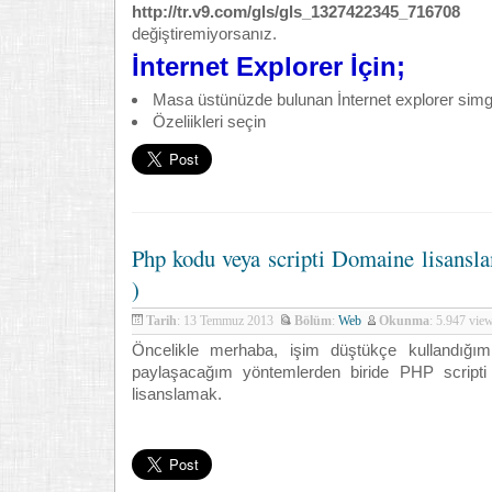
http://tr.v9.com/gls/gls_1327422345_716708
o
değiştiremiyorsanız.
İnternet Explorer İçin;
Masa üstünüzde bulunan İnternet explorer simg
Özeliikleri seçin
Php kodu veya scripti Domaine lisansl
)
Tarih
: 13 Temmuz 2013
Bölüm
:
Web
Okunma
: 5.947 vi
Öncelikle merhaba, işim düştükçe kullandığım 
paylaşacağım yöntemlerden biride PHP scripti
lisanslamak.