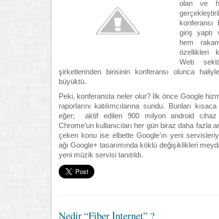
olan ve h
gerçekleşt
konferansı 
giriş yaptı
hem rakam
özellikleri k
Web sekt
şirketlerinden birisinin konferansı olunca haliyl
büyüktü.
Peki, konferansta neler olur? İlk önce Google hiz
raporlarını katılımcılarına sundu. Bunları kısac
eğer; aktif edilen 900 milyon android ciha
Chrome’un kullanıcıları her gün biraz daha fazla artı
çeken konu ise elbette Google’ın yeni servisleri
ağı Google+ tasarımında köklü değişiklikleri meyd
yeni müzik servisi tanıtıldı.
Nedir “Fiber İnternet” ?