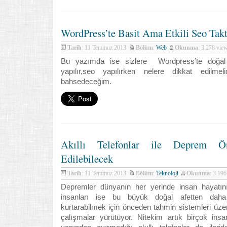
WordPress’te Basit Ama Etkili Seo Takt
Tarih
: 11 Temmuz 2013
Bölüm
:
Web
Okunma
: 3.278 vi
Bu yazımda ise sizlere Wordpress’te doğal s
yapılır,seo yapılırken nelere dikkat edilmel
bahsedeceğim.
Akıllı Telefonlar ile Deprem Ö
Edilebilecek
Tarih
: 11 Temmuz 2013
Bölüm
:
Teknoloji
Okunma
: 3.19
Depremler dünyanın her yerinde insan hayatını 
insanları ise bu büyük doğal afetten dah
kurtarabilmek için önceden tahmin sistemleri üzer
çalışmalar yürütüyor. Nitekim artık birçok ins