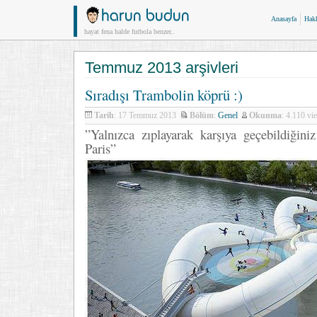
Anasayfa
Hak
hayat fena halde futbola benzer..
Temmuz 2013 arşivleri
Sıradışı Trambolin köprü :)
Tarih
: 17 Temmuz 2013
Bölüm
:
Genel
Okunma
: 4.110 v
”Yalnızca zıplayarak karşıya geçebildiğini
Paris”