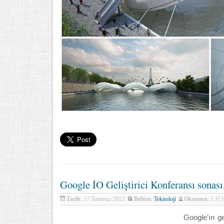
Google İO Geliştirici Konferansı sonası.
Tarih
: 17 Temmuz 2013
Bölüm
:
Teknoloji
Okunma
: 3.31
Google’ın g