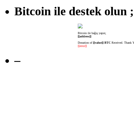
Bitcoin ile destek olun ;
Bitcoin ile bağış yapın;
[[address]]
Donation of
[[value]] BTC
Received. Thank 
[[error]]
–