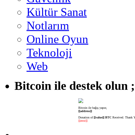
Kültür Sanat
Notlarım
Online Oyun
Teknoloji
Web
Bitcoin ile destek olun ;
Bitcoin ile bağış yapın;
[[address]]
Donation of
[[value]] BTC
Received. Thank 
[[error]]