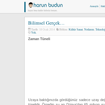
Anasayfa
Hak
hayat fena halde futbola benzer..
Bilimsel Gerçek…
Tarih
: 18 Ocak 2014
Bölüm
:
Kültür Sanat
,
Notlarım
,
Teknoloj
Yok.
Zaman Tüneli
Uzaya baktığınızda gördüğünüz sadece uzay deği
tünelidir. Örneğin şu an Dünya’dan 65 milyon ışık