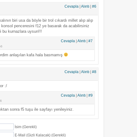
Cevapla
|
Alıntı
|
#6
lının biri usa da böyle bir trol cıkardı millet alıp alıp
konsol penceresini f12 ye basarak da acabilirsiniz
 bu kurnazlara uysun!!!
Cevapla
|
Alıntı
|
#7
56
erdim anlaşılan kafa hala basmamış
Cevapla
|
Alıntı
|
#8
r :/
Cevapla
|
Alıntı
|
#9
16
ktan sonra f5 tuşu ile sayfayı yenileyiniz.
İsim (Gerekli)
E-Mail (Gizli Kalacak) (Gerekli)