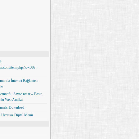
d:
min.com/item.php?id=306 –
unda İnternet Bağlantısı
me
rnatifi : Sayac.net.tr – Basit,
lu Web Analizi
nnels Download –
Ücretsiz Dijital Menü