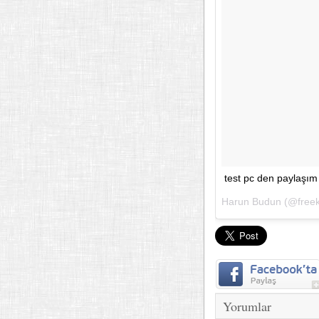
test pc den paylaşı
Harun Budun (@freekev
Yorumlar