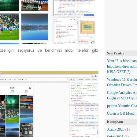
zelliğini seçiyoruz ve kendimizi mobil telefon gibi
Son Yazılar
Your IP is blackliste
http://help.directad
KISA ÖZET (!)
Windows 11 Kurulum
Olmadan Devam Et
Google Analytics Alte
Güçlü ve SEO Uyum
python Youtube Cha
Ücretsiz QR Menü – 
Kütüphane
Aralık 2025
(1)