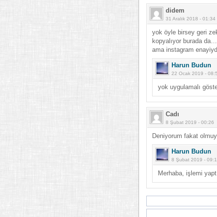
didem
31 Aralık 2018 - 01:34
yok öyle birsey geri zeka
kopyalıyor burada da… 
ama instagram enayiydi
Harun Budun
22 Ocak 2019 - 08:
yok uygulamalı göst
Cadı
8 Şubat 2019 - 00:26
Deniyorum fakat olmuyo
Harun Budun
8 Şubat 2019 - 09:
Merhaba, işlemi yaptı