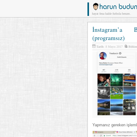
hayat fena halde futbola benzer..
İnstagram’a B
(programsız)
Tarih
: 8 Mayıs 2017
Bölü
Yapmanız gereken işlemle