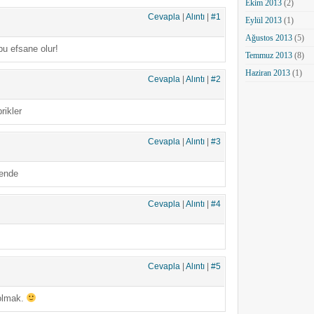
Ekim 2013
(2)
Cevapla
|
Alıntı
|
#1
Eylül 2013
(1)
Ağustos 2013
(5)
bu efsane olur!
Temmuz 2013
(8)
Haziran 2013
(1)
Cevapla
|
Alıntı
|
#2
rikler
Cevapla
|
Alıntı
|
#3
ende
Cevapla
|
Alıntı
|
#4
Cevapla
|
Alıntı
|
#5
olmak.