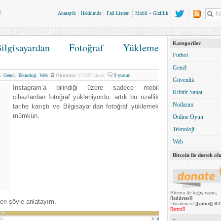
Anasayfa
Hakkımda
Fail Listem
Mobil – Gizlilik
Kategoriler
ilgisayardan Fotoğraf Yükleme
Futbol
Genel
m
:
Genel
,
Teknoloji
,
Web
Okunma
: 17.937 views
9 yorum
Güvenlik
İnstagram’a bilindiği üzere sadece mobil
Kültür Sanat
cihazlardan fotoğraf yükleniyordu, artık bu özellik
Notlarım
tarihe karıştı ve Bilgisayar’dan fotoğraf yüklemek
mümkün.
Online Oyun
Teknoloji
Web
Bitcoin ile destek olu
Bitcoin ile bağış yapın;
[[address]]
ri şöyle anlatayım,
Donation of
[[value]] B
[[error]]
–