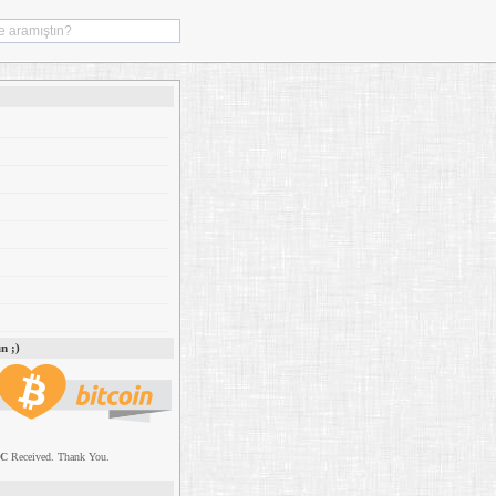
n ;)
TC
Received. Thank You.