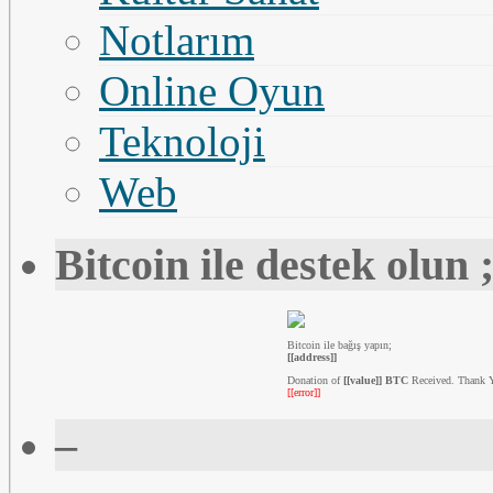
Notlarım
Online Oyun
Teknoloji
Web
Bitcoin ile destek olun ;
Bitcoin ile bağış yapın;
[[address]]
Donation of
[[value]] BTC
Received. Thank 
[[error]]
–