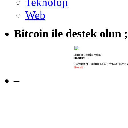
Teknoloji
Web
Bitcoin ile destek olun ;
Bitcoin ile bağış yapın;
[[address]]
Donation of
[[value]] BTC
Received. Thank 
[[error]]
–