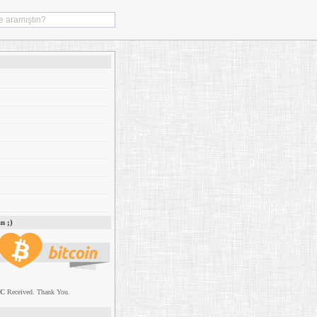
n ;)
TC
Received. Thank You.