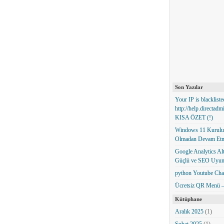
Son Yazılar
Your IP is blackliste
http://help.directad
KISA ÖZET (!)
Windows 11 Kurulum
Olmadan Devam Et
Google Analytics Alte
Güçlü ve SEO Uyum
python Youtube Cha
Ücretsiz QR Menü – 
Kütüphane
Aralık 2025
(1)