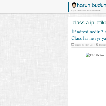
hayat fena halde futbola benzer..
‘class a ip’ etike
İP adresi nedir ? 
Class lar ne işe ya
Tarih
: 28 Mart 2014
Bölüm