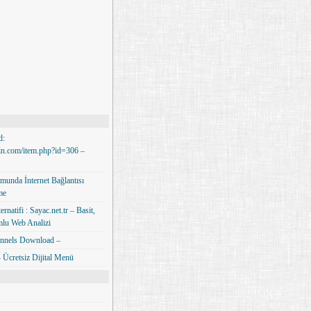
d:
min.com/item.php?id=306 –
unda İnternet Bağlantısı
me
rnatifi : Sayac.net.tr – Basit,
lu Web Analizi
nnels Download –
Ücretsiz Dijital Menü