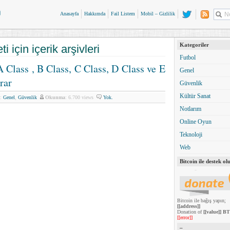
Anasayfa
Hakkımda
Fail Listem
Mobil – Gizlilik
Kategoriler
ti için içerik arşivleri
Futbol
A Class , B Class, C Class, D Class ve E
Genel
rar
Güvenlik
Kültür Sanat
:
Genel
,
Güvenlik
Okunma
: 6.700 views
Yok.
Notlarım
Online Oyun
Teknoloji
Web
Bitcoin ile destek olu
Bitcoin ile bağış yapın;
[[address]]
Donation of
[[value]] B
[[error]]
–