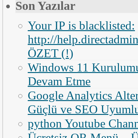
Son Yazılar
Your IP is blacklisted:
http://help.directadm
ÖZET (!)
Windows 11 Kurulumun
Devam Etme
Google Analytics Altern
Güçlü ve SEO Uyumlu
python Youtube Chan
Ücretsiz QR Menü – Üc