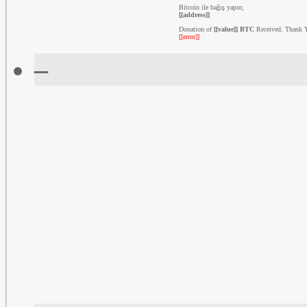
Bitcoin ile bağış yapın;
[[address]]
Donation of
[[value]] BTC
Received. Thank 
[[error]]
–