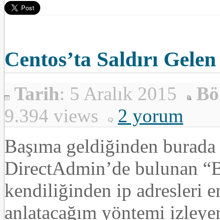
Centos’ta Saldırı Gelen 
Tarih
: 5 Aralık 2015
Bö
9.394 views
2 yorum
Başıma geldiğinden burada 
DirectAdmin’de bulunan “B
kendiliğinden ip adresleri 
anlatacağım yöntemi izleyer