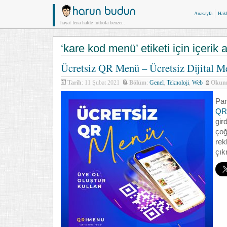
Anasayfa
Hak
hayat fena halde futbola benzer..
‘kare kod menü’ etiketi için içerik a
Ücretsiz QR Menü – Ücretsiz Dijital M
Tarih
: 11 Şubat 2021
Bölüm
:
Genel
,
Teknoloji
,
Web
Okun
Pan
QR
gi
ço
rek
çık