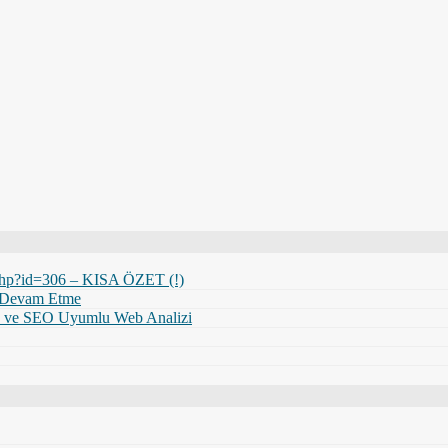
em.php?id=306 – KISA ÖZET (!)
n Devam Etme
üçlü ve SEO Uyumlu Web Analizi