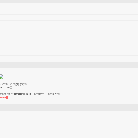
itcoin ile bağış yapın;
[address]]
onation of
[[value]] BTC
Received. Thank You.
[error]]