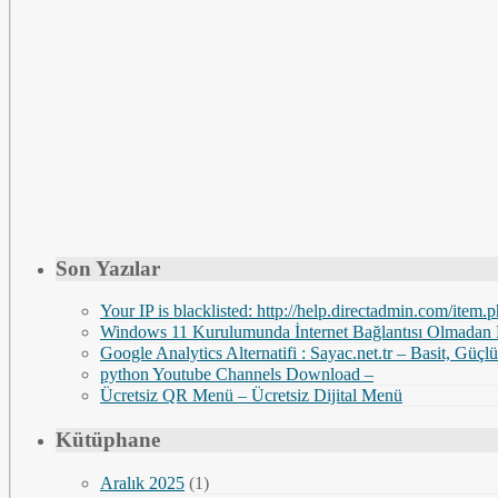
Son Yazılar
Your IP is blacklisted: http://help.directadmin.com/it
Windows 11 Kurulumunda İnternet Bağlantısı Olmada
Google Analytics Alternatifi : Sayac.net.tr – Basit, G
python Youtube Channels Download –
Ücretsiz QR Menü – Ücretsiz Dijital Menü
Kütüphane
Aralık 2025
(1)