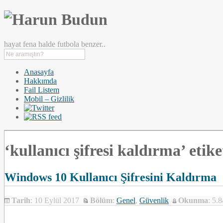
hayat fena halde futbola benzer..
Anasayfa
Hakkımda
Fail Listem
Mobil – Gizlilik
‘kullanıcı şifresi kaldırma’ etiket
Windows 10 Kullanıcı Şifresini Kaldırma
Tarih
: 10 Eylül 2017
Bölüm
:
Genel
,
Güvenlik
Okunma
: 5.