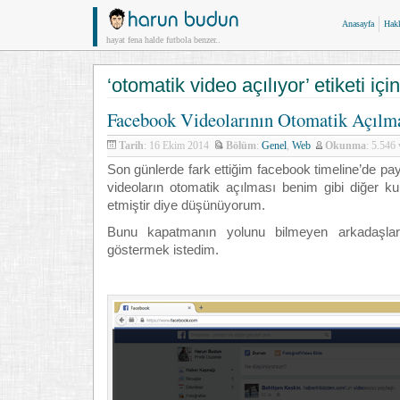
Anasayfa
Hak
hayat fena halde futbola benzer..
‘otomatik video açılıyor’ etiketi için
Facebook Videolarının Otomatik Açıl
Tarih
: 16 Ekim 2014
Bölüm
:
Genel
,
Web
Okunma
: 5.546
Son günlerde fark ettiğim facebook timeline’de pa
videoların otomatik açılması benim gibi diğer kul
etmiştir diye düşünüyorum.
Bunu kapatmanın yolunu bilmeyen arkadaşlar 
göstermek istedim.