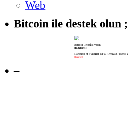
Web
Bitcoin ile destek olun ;
Bitcoin ile bağış yapın;
[[address]]
Donation of
[[value]] BTC
Received. Thank 
[[error]]
–