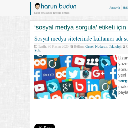
Anasayfa
Hak
hayat fena halde futbola benzer..
‘sosyal medya sorgula’ etiketi için i
Sosyal medya sitelerinde kullanıcı adı 
Tarih
: 30 Kasım 2020
Bölüm
:
Genel
,
Notlarım
,
Teknoloji
Yok.
Uzun
yazm
sonu
yen
sorg
mak
payla