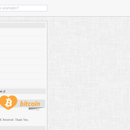
n ;)
TC
Received. Thank You.