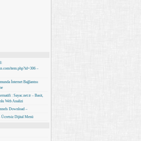
d:
min.com/item.php?id=306 –
unda İnternet Bağlantısı
me
rnatifi : Sayac.net.tr – Basit,
lu Web Analizi
nnels Download –
Ücretsiz Dijital Menü