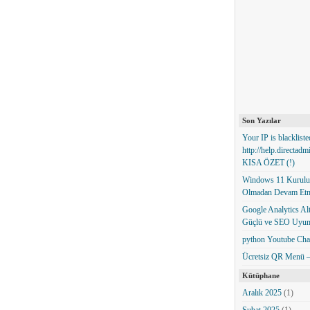
Son Yazılar
Your IP is blackliste
http://help.directad
KISA ÖZET (!)
Windows 11 Kurulum
Olmadan Devam Et
Google Analytics Alte
Güçlü ve SEO Uyum
python Youtube Cha
Ücretsiz QR Menü – 
Kütüphane
Aralık 2025
(1)