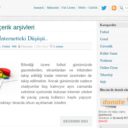
Anasayfa
Hakkımda
Fail Listem
Mobil – Gizlilik
Kategoriler
içerik arşivleri
Futbol
nternetteki Düşüşü..
Genel
Güvenlik
m
:
Futbol
,
Web
Okunma
: 7.244 views
1 yorum
Kültür Sanat
Notlarım
Bilindiği üzere futbol günümüzde
Online Oyun
gazetelerden, ekranlardan ve tribünden
Teknoloji
takip edildiği kadar internet üzerinden de
takip edilmekte. Ancak günümüzde sadece
Web
stadyumlar boş kalmıyor aynı zamanda
Bitcoin ile destek olu
sektörün içerisinde bulunan internet siteleri
de yavaş yavaş kullanıcı kaybı yaşıyor.
oktayı birazda olsun açıklamak istedim.
Bitcoin ile bağış yapın;
[[address]]
Donation of
[[value]] B
[[error]]
–