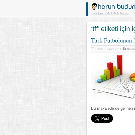
hayat fena halde futbola benzer..
‘tff’ etiketi için 
Türk Futbolunun İ
Tarih
: 3 Kasım 2014
Bölü
Bu makalede de gelinen n