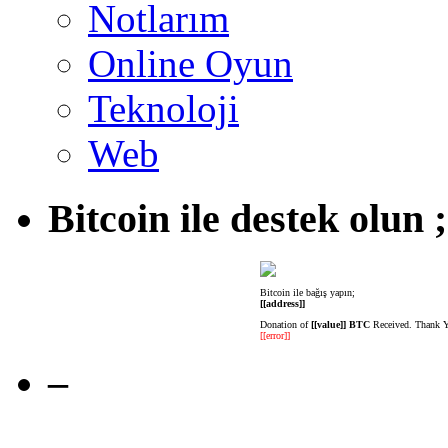
Notlarım
Online Oyun
Teknoloji
Web
Bitcoin ile destek olun ;
Bitcoin ile bağış yapın;
[[address]]
Donation of
[[value]] BTC
Received. Thank 
[[error]]
–